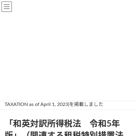
コ
ナ
ン
ビ
テ
ゲ
東京都中野区南台3丁⽬45番13号
GoogleMap
ン
ー
TEL： 03-5340-1131
ツ
シ
お問合せ
へ
ョ
ス
ン
キ
に
租税資料館からのお知らせ
ッ
移
プ
動
トップページ
租税資料館からのお知らせ
「和英対訳所得税法 令和5年版」（関連する租税特別措
置法を含む） “INCOME TAX ACT of Japan” (Including
Chapter Ⅱ of ACT on SPECIAL MEASURES CONCERNING
TAXATION as of April 1, 2023)を掲載しました
「和英対訳所得税法 令和5年
版」（関連する租税特別措置法