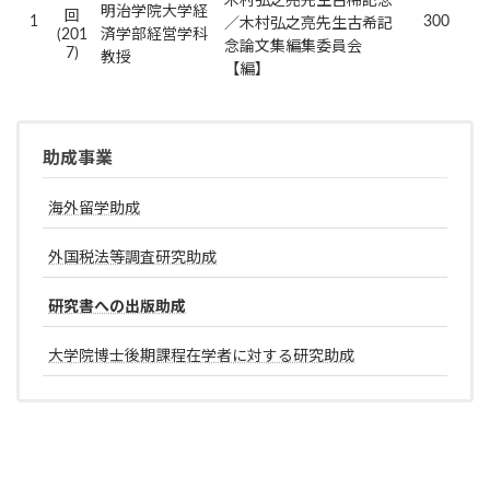
木村弘之亮先生古稀記念
明治学院大学経
回
1
300
／木村弘之亮先生古希記
(201
済学部経営学科
念論文集編集委員会
7)
教授
【編】
助成事業
海外留学助成
外国税法等調査研究助成
研究書への出版助成
大学院博士後期課程在学者に対する研究助成