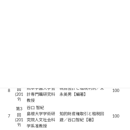
(202
授
著】
0)
山元 俊一
税理士、日本大
デジタル化社会における
第4
学商学部非常勤
消費税の理論と実務―イ
回
10
150
講師、
(202
ンボイスへの対応
早稲田大学法科
0)
／山元俊一【著】
大学院非常勤講
師
第4
吉村 政穂
ＢＥＰＳ改革と法人税／
回
9
150
一橋大学法学研
(202
吉村政穂【著】
究科教授
0)
末永 英男
第3
熊本学園大学会
税務会計と租税判例／末
回
8
100
(201
計専門職研究科
永英男【編著】
9)
教授
谷口 智紀
第3
島根大学学術研
知的財産権取引と租税回
回
7
100
(201
究院人文社会科
避／谷口智紀【著】
9)
学系准教授