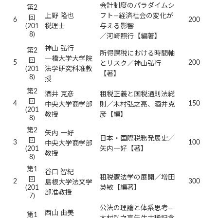
会計制度のパラダイムシ
第2
上野 隆也
フト―経済社会の変化が
回
6
200
(201
税理士
与える影響
8)
／河﨑照行【編著】
神山 弘行
第2
所得課税における時間軸
一橋大学大学院
回
5
200
とリスク／神山弘行
(201
法学研究科准教
【著】
8)
授
第2
酒井 克彦
租税正義と国税通則法総
回
4
150
中央大学商学部
則／木村弘之亮、酒井克
(201
教授
彦【編】
8)
第2
矢内 一好
日本・国際税務発展史／
回
3
100
中央大学商学部
(201
矢内一好【著】
教授
8)
第1
谷口 智紀
租税憲法学の展開／増田
回
2
300
島根大学法文学
(201
英敏【編著】
部准教授
7)
公法の理論と体系思考―
西山 由美
第1