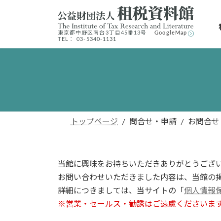
コ
ナ
ン
ビ
テ
ゲ
東京都中野区南台3丁⽬45番13号
GoogleMap
TEL： 03-5340-1131
ン
ー
ツ
シ
へ
ョ
ス
ン
キ
に
ッ
移
プ
動
トップページ
問合せ・申請
お問合せ
当館に興味をお持ちいただきありがとうござ
お問い合わせいただきました内容は、当館の
詳細につきましては、当サイトの「
個人情報
※営業・セールス・勧誘はご遠慮くださいま