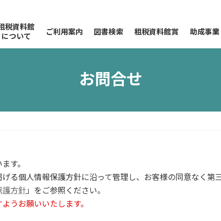
租税資料館
ご利用案内
図書検索
租税資料館賞
助成事業
について
お問合せ
います。
掲げる個人情報保護方針に沿って管理し、お客様の同意なく第
保護方針
」をご参照ください。
すようお願いいたします。