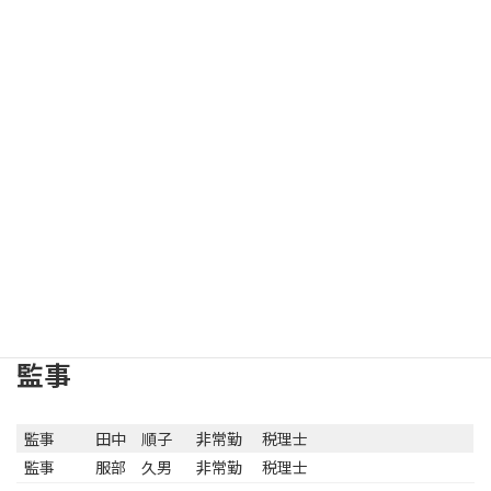
横浜国立大学名誉教
理事
岩﨑 政明
非常勤
授・明治大学名誉教
授
理事
河﨑 照行
非常勤
甲南大学名誉教授
理事
成道 秀雄
非常勤
成蹊大学名誉教授
亜細亜大学経済学部
理事
吉村 典久
非常勤
教授
元東京国税不服審判
所第一部部長審判
常務理事・
菅野 隆
常勤
官・
事務局長
元新潟大学経済学部
教授
監事
監事
田中 順子
非常勤
税理士
監事
服部 久男
非常勤
税理士