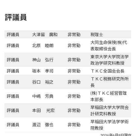
評議員
評議員
大津留 廣和
非常勤
税理士
大同生命保険(株)代
評議員
北原 睦朗
非常勤
表取締役会長
東京大学大学院法学
評議員
神山 弘行
非常勤
政治学研究科教授
評議員
坂本 孝司
非常勤
ＴＫＣ全国会会長
ＴＫＣ税務研究所所
評議員
谷口 裕之
非常勤
長
(株)ＴＫＣ経営管理
評議員
中嶋 芳典
非常勤
本部長
早稲田大学大学院会
評議員
本田 光宏
非常勤
計研究科教授
早稲田大学法学学術
評議員
渡辺 徹也
非常勤
院教授
2026年6月8日現在