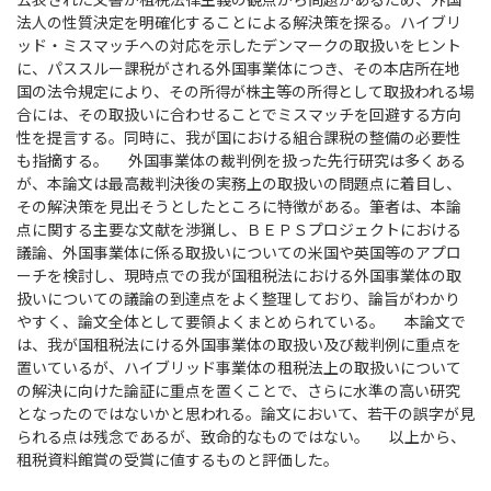
公表された文書が租税法律主義の観点から問題があるため、外国
法人の性質決定を明確化することによる解決策を探る。ハイブリ
ッド・ミスマッチへの対応を示したデンマークの取扱いをヒント
に、パススルー課税がされる外国事業体につき、その本店所在地
国の法令規定により、その所得が株主等の所得として取扱われる場
合には、その取扱いに合わせることでミスマッチを回避する方向
性を提言する。同時に、我が国における組合課税の整備の必要性
も指摘する。 外国事業体の裁判例を扱った先行研究は多くある
が、本論文は最高裁判決後の実務上の取扱いの問題点に着目し、
その解決策を見出そうとしたところに特徴がある。筆者は、本論
点に関する主要な文献を渉猟し、ＢＥＰＳプロジェクトにおける
議論、外国事業体に係る取扱いについての米国や英国等のアプロ
ーチを検討し、現時点での我が国租税法における外国事業体の取
扱いについての議論の到達点をよく整理しており、論旨がわかり
やすく、論文全体として要領よくまとめられている。 本論文で
は、我が国租税法にける外国事業体の取扱い及び裁判例に重点を
置いているが、ハイブリッド事業体の租税法上の取扱いについて
の解決に向けた論証に重点を置くことで、さらに水準の高い研究
となったのではないかと思われる。論文において、若干の誤字が見
られる点は残念であるが、致命的なものではない。 以上から、
租税資料館賞の受賞に値するものと評価した。