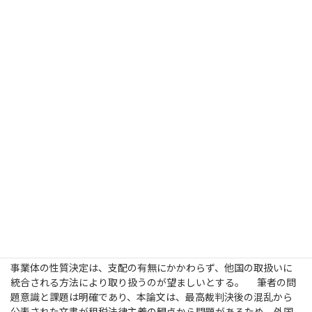
する一考察」
石井 琢磨 稿 （明治大学専門職大学院 院生）
「我が国
の租税法上の外国事業体の取扱いに関する一考察」
本論文は、デラウェア州LPSの租税法上の性質決定について争わ
れた最高裁判決とは異なる解釈を示した、米国LPSをパススルー事
業体として取扱う国税庁の英文文書が投げかける問題を検討した
ものである。 第1章では、我が国の租税法における事業体の取扱
いを確認し、第2章では、米国の租税法における事業体の取扱いを
紹介する。第3章では、ニューヨーク州LLC、デラウェア州LPS、バ
ミューダLPSといった外国事業体の性質決定が争われた裁判例を取
り上げ、第4章では、最高裁判決からもたらされる課税実務上の影
響と国内法の対応、第5章ではハイブリッド事業体に対する諸外国
の取組みを紹介し、第6章で考察と提言を示す。 結論として、外国
事業体の性質決定は、支配の有無にかかわらず、他国の取扱いに
統合される方法により取り扱うのが望ましいとする。 筆者の問
題意識と課題は明確であり、本論文は、最高裁判決後の混乱から