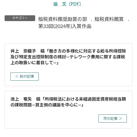
論 文（PDF）
カテゴリー
租税資料館奨励賞の部
租税資料館賞
、
、
第33回(2024年)入賞作品
井上 奈織子 稿「働き方の多様化に対応する給与所得控除
及び特定支出控除制度の検討―テレワーク費用に関する課税
上の取扱いに着目して―」
＜ 前の記事
池上 竜矢 稿「所得税法における未経過固定資産税相当額
の課税問題―買主側の議論を中心に―」
次の記事 ＞