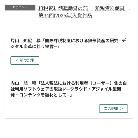
カテゴリー
租税資料館奨励賞の部
租税資料館賞
、
、
第34回(2025年)入賞作品
片山 知絵 稿「国際課税制度における無形資産の研究―デ
ジタル変革に伴う提言―」
＜ 前の記事
内山 旭 稿「法人税法における利用者（ユーザー）側の自
社利用ソフトウェアの取扱い―クラウド・アジャイル型開
発・コンテンツを題材として―」
次の記事 ＞