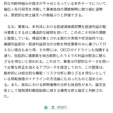
的な判断枠組みの提示が不十分となっている本件テーマについて、
幅広く先行研究を渉猟して筆者独自の課題解明に取り組む姿勢
は、意欲的な修士論文への取組ぶりと評価できる。
なお、筆者は、本判決における超過減価償却費を超過利益の配
分要素とする点に構造的な疑問を抱いて、この点こそ判決の課題
と整理している。検証対象とされる取引の実態や状況如何では、
基礎利益部分・超過利益部分の分割を特定要素のみに基づいて行
えない場合もあり得、その際には、OECDガイドラインも指摘する
通り、包括的に諸要素を総合斟酌したうえでの利益分割法に頼ら
ざるを得ないと思われる。この点で、筆者は代替的なデータを用い
て必要な修正を加えるアプローチを提言しており、この整理は、
最終的には総合的な機能・リスク分析に頼らざるを得ないとして
いる移転価格ガイドラインの方法論にも沿ったものと認められ
る。また、訴訟における釈明権等の分析も独自性があり、論文全
体として租税資料館奨励賞に値する優秀な修士論文と判断され
た。
論 文（PDF）