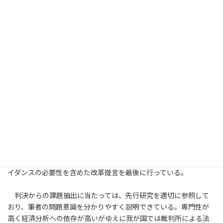
化の必要性という訴訟手続への提言、更には、③それら残余利益
分割法の適用に関する予測可能性を担保するための行政側からの
ガイダンス（措置法通達）の充実を求めている。
これらの分析に向けて、まず第1章では、日本ガイシ判決の概要
と同判決についての賛否の判例評釈から、両利益の峻別が困難な
こと、超過減価償却費の残余利益分割ファクターとしての適格性、
更には主張・立証等の審理の在り方の3点を抽出し、過去の利益法
関連判決に現れた比較可能性に係る判断基準から、基本利益算定
の在り方が訴訟における勝ち負けを左右すると結論付けている。
第2章では、我が国の移転価格法制史を概観するとともに、BEPS
勧告13によるマスターファイルの文書化義務を踏まえた課税要件
認定の必要性を確認している。第3～４章では、残余利益分割法の
適用に当たって必要な比較データの選定と適切な差異調整をめぐ
る訴訟上の攻防の手続を論じたうえで、これらを総合した行政ガ
イダンスの必要性を含めた改革提言を最後に行っている。
判決からの課題抽出に当たっては、先行研究を適切に参照して
おり、筆者の問題意識を分かりやすく説明できている。専門性が
高く経済分析への依存が高いがゆえに我が国では裁判所による法