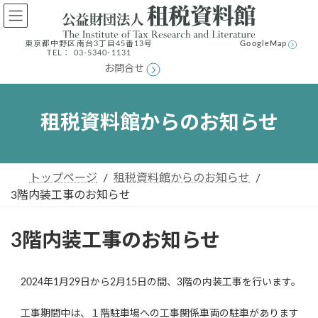
コ
ナ
ン
ビ
テ
ゲ
東京都中野区南台3丁⽬45番13号
GoogleMap
ン
ー
TEL： 03-5340-1131
ツ
シ
お問合せ
へ
ョ
ス
ン
キ
に
租税資料館からのお知らせ
ッ
移
プ
動
トップページ
租税資料館からのお知らせ
3階内装工事のお知らせ
3階内装工事のお知らせ
2024年1月29日から2月15日の間、3階の内装工事を行います。
工事期間中は、１階駐車場への工事関係車両の駐車があります