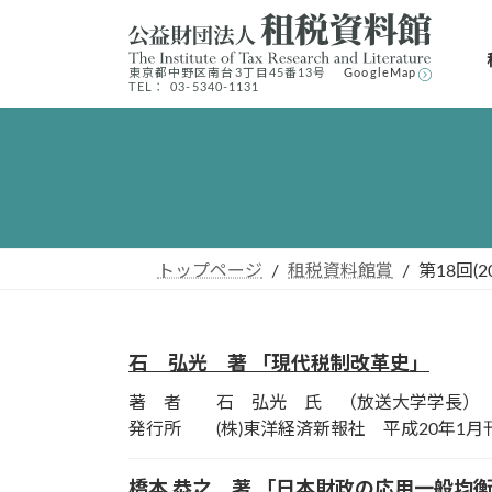
コ
ナ
ン
ビ
テ
ゲ
東京都中野区南台3丁⽬45番13号
GoogleMap
TEL： 03-5340-1131
ン
ー
ツ
シ
へ
ョ
ス
ン
キ
に
ッ
移
プ
動
トップページ
租税資料館賞
第18回(
石 弘光 著 「現代税制改革史」
著 者 石 弘光 氏 （放送大学学長）
発行所 (株)東洋経済新報社 平成20年1月
橋本 恭之 著 「日本財政の応用一般均