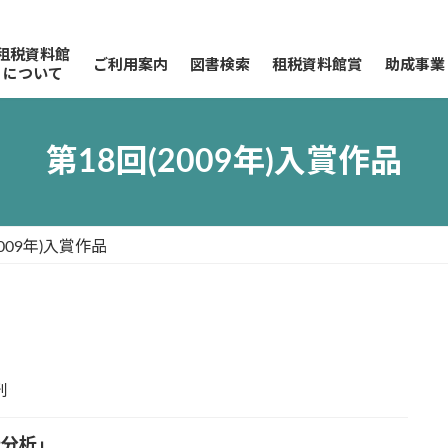
租税資料館
ご利用案内
図書検索
租税資料館賞
助成事業
について
第18回(2009年)入賞作品
2009年)入賞作品
刊
衡分析」