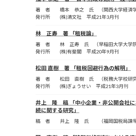
著 者 橋本 恭之 氏 （関西大学経済
発行所 (株)清文社 平成21年3月刊
林 正寿 著 「租税論」
著 者 林 正寿 氏 （早稲田大学大学院
発行所 (株)有斐閣 平成20年9月刊
松田 直樹 著 「租税回避行為の解明」
著 者 松田 直樹 氏 （税務大学校研
発行所 (株)ぎょうせい 平成21年3月刊
井上 隆 稿 「中小企業・非公開会社
続に関する研究」
稿 者 井上 隆 氏 （福岡国税局諫早