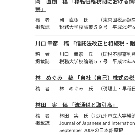
岡 直樹 稿 「移転価格税制における
察」
稿 者 岡 直樹 氏 （東京国税局調査
掲載誌 税務大学校論叢５９号 平成20年
川口 幸彦 稿 「信託法改正と相続税・
稿 者 川口 幸彦 氏 （国税不服審判
掲載誌 税務大学校論叢５７号 平成20年
林 めぐみ 稿 「自社（自己）株式の
稿 者 林 めぐみ 氏 （税理士・早稲田
林田 実 稿 「流通税と取引高」
稿 者 林田 実 氏（北九州市立大学経
掲載誌 Journal of Japanese and Internation
September 2009の日本語原稿