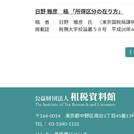
日野 雅彦 稿 「所得区分の在り方」
稿 者 日野 雅彦 氏 （東京国税局課
掲載誌 税務大学校論叢５８号 平成20年
投
1
固
定
稿
ペ
の
ー
ジ
ペ
ー
ジ
〒164-0014 東京都中野区南台3丁目45番13
送
TEL： 03-5340-1131