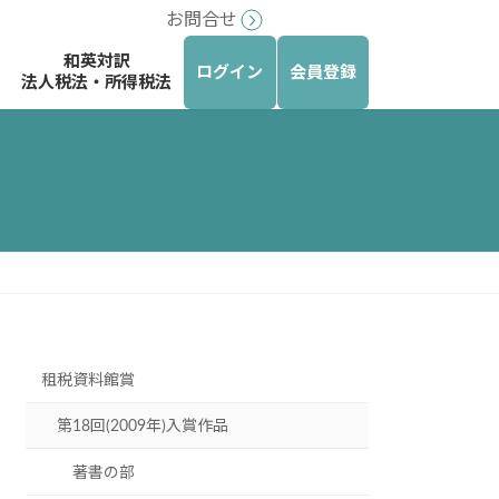
お問合せ
和英対訳
ログイン
会員登録
法人税法・所得税法
租税資料館賞
第18回(2009年)入賞作品
著書の部