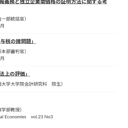
情報義務と独立企業間価格の証明方法に関する考
一部統括官）
6月
贈与税の諸問題」
所本部審判官）
6月
税法上の評価」
大学大学院会計研究科 院生）
済学部教授）
al Economies vol.23 No3