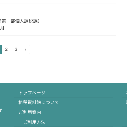
税第一部個人課税課）
6月
2
3
»
固
固
定
定
ペ
ペ
ー
ー
ジ
ジ
トップページ
租税資料館について
号
ご利用案内
ご利用方法