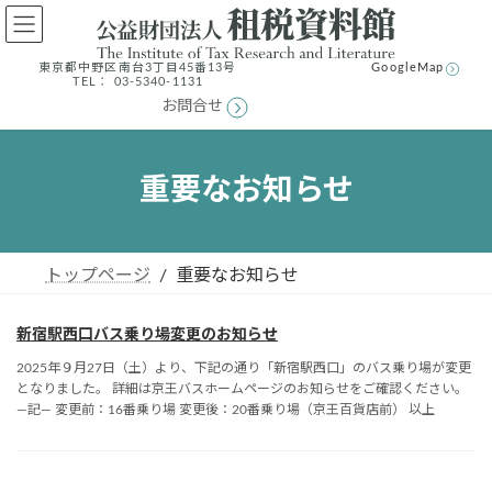
コ
ナ
ン
ビ
テ
ゲ
東京都中野区南台3丁⽬45番13号
GoogleMap
ン
ー
TEL： 03-5340-1131
ツ
シ
お問合せ
へ
ョ
ス
ン
キ
に
重要なお知らせ
ッ
移
プ
動
トップページ
重要なお知らせ
新宿駅西口バス乗り場変更のお知らせ
2025年９月27日（土）より、下記の通り「新宿駅西口」のバス乗り場が変更
となりました。 詳細は京王バスホームページのお知らせをご確認ください。
―記― 変更前：16番乗り場 変更後：20番乗り場（京王百貨店前） 以上