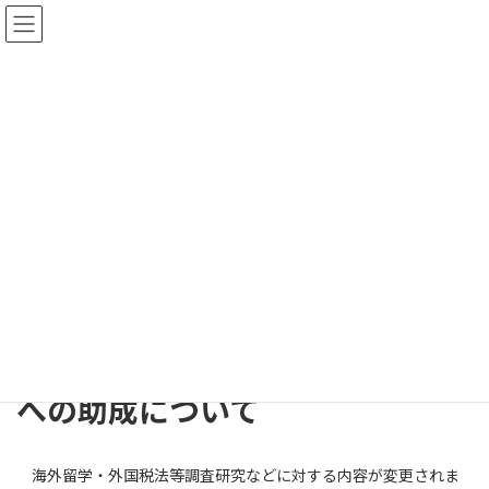
コ
ナ
ン
ビ
テ
ゲ
東京都中野区南台3丁⽬45番13号
GoogleMap
ン
ー
TEL： 03-5340-1131
ツ
シ
お問合せ
へ
ョ
ス
ン
キ
に
租税資料館からのお知らせ
ッ
移
プ
動
トップページ
租税資料館からのお知らせ
海外留学・外国税法等調査研究への助成について
海外留学・外国税法等調査研究
への助成について
海外留学・外国税法等調査研究などに対する内容が変更されま