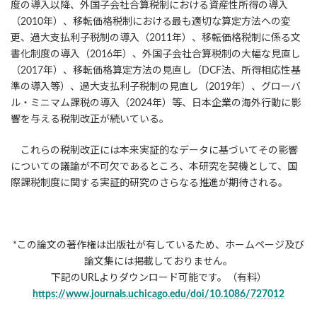
度の導入以降、外国子会社合算税制における資産性所得の導入
（2010年）、移転価格税制における最も適切な算定方法への変
更、過大支払利子税制の導入（2011年）、移転価格税制に係る文
書化制度の導入（2016年）、外国子会社合算税制の大幅な見直し
（2017年）、移転価格算定方法の見直し（DCF法、所得相応性基
準の導入等）、過大支払利子税制の見直し（2019年）、グローバ
ル・ミニマム課税の導入（2024年）等、日本企業の海外行動に影
響を与える税制改正が続いている。
これらの税制改正には本来実証的なデータに基づいてその影響
についての議論が不可欠であるところ、本研究を契機として、国
際課税制度に関する実証的研究のさらなる推進が期待される。
*この論文の著作権は出版社が有しているため、ホームページ及び
論文集には掲載しておりません。
下記のURLよりダウンロード可能です。（有料）
https://www.journals.uchicago.edu/doi/10.1086/727012