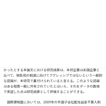
ウンスがあった2008年以降増加していることが確認されている。
外国子会社配当益金不算入制度の導入による日本企業の利益移
転行動についての実証的研究であり、新たな税制の導入が企業行
動へ与える影響に関する研究として、有益な情報を提供する。税
制改正が企業行動にどのような影響を与えるのかという実証的研
究は、租税政策の効果を検証するためには不可欠なものであり、
本研究は、EBPM（エビデンス・ベースト・ポリシー・メイキン
グ。証拠に基づく政策立案）を実施するための基礎的な資料とし
て有用と評価される。
日本企業の海外子会社は米国企業の海外子会社と比べて、2004
年から2016年のデータ期間において税の半弾力性は平均的に小さ
かったとする本論文における研究成果は、本邦企業は米国企業と
比べて、税負担の軽減に向けてアグレッシブではないという一般的
な認識が、本研究で裏付けられていると言える。このような認識
はある程度一般に共有されていたとはいえ、それをデータの数値
で実証した点は研究成果として評価することができる。
国際課税面においては、2009年の外国子会社配当益金不算入制