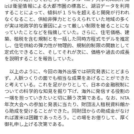
izは衛星情報による大都市圏の標高と、湖沼データを利用
することによって、傾斜が１５％を超えると開発が行われ
なくなること、供給非弾力ととらえられていた地域の多く
が実は地政学的な要因によって厳しい制限を被ることにな
っていたことなどを指摘していた。さらに、住宅価格、建
築、租税を含む規制とを一括した同時方程式モデルを推定
し、住宅供給の弾力性が物理的、規制的制限の関数として
定式化できること、そしてそれが次に、価格や過去の成長
を説明することを報告していた。
以上のように、今回の海外出張では研究発表にとどまら
ず、人脈つくりの面でも相当な成果をあげることができた
と考えている。これを足がかりとして、日本の金融税制に
ついての科学的な知見を掘り下げ、海外に発信する役割の
一端を担っていきたいと切に願う次第である。なお、NTA
年次大会への参加と発表に当たり、財団法人租税資料館か
ら助成を受けることができた。同財団からの助成金がなけ
れば渡米は困難であったろう。この場をお借りして、厚く
御礼申し上げる次第である。