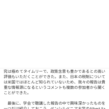
出されたことが重要であると回答した。また(2)について
は、他のアジア諸国からのmigrationは市場の規模や制度の
違いなどから考えにくい、アナウンスメント効果は重要な
点であるが、いつからそうした効果があるかを特定するの
は極めて難しい等と述べた。
Auten氏によれば、有価証券取引税のような取引税（tur
nover tax）は、米国では1980年代の初めに廃止されてお
り、その再導入が審議された1989年からも既に20年近く
経過している、遠い過去のテーマになりつつあったと言
う。しかし、今日のマーケットの状況とそれに対する米国
はじめ各国の対応を踏まえると、新たな市場規制の導入に
からんで、再燃する可能性がある。その意味で、我々の研
究は極めてタイムリーで、政策含意も豊かであるとの高い
評価もいただくことができた。また、日本の税制について
は米国ではほとんど知られていないため、我々の報告は貴
重な情報源になるというコメントも複数の参加者から聞く
ことができた。
最後に、学会で聴講した報告の中で興味深かったものを
一つだけ紹介しておこう。ペンシルベニア大学のAlbert Sa