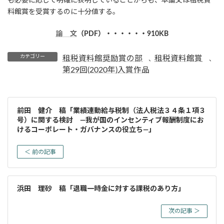
も必要に応じて明確に表明していることからも、本論文は租税資
料館賞を受賞するのに十分値する。
論 文
（PDF）・・・・・・910KB
カテゴリー
租税資料館奨励賞の部
租税資料館賞
、
、
第29回(2020年)入賞作品
前田 健介 稿「業績連動給与税制（法人税法３４条１項３
号）に関する検討 ―我が国のインセンティブ報酬制度にお
けるコーポレート・ガバナンスの役立ち―」
＜ 前の記事
浜田 理砂 稿「退職一時金に対する課税のあり方」
次の記事 ＞