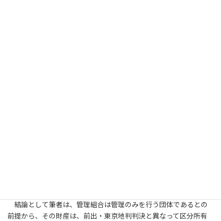
ンションの区分所有と管理の関係を実態に即して紹介した上で、
有者と管理組合のそれぞれの機能区分に応じた法的枠組みを確認
し、従来の最高裁判決（昭39.10.15）からすれば、管理組合が極め
て高い社団性を有することを認めている（第1章）。次に、携帯基
地局の敷地賃料収入をめぐって人格なき社団性と実質所得者課税
の原則の適用が争われた租税判決（東京地判平30.3.13、同控訴
審・東京高判平30.10.31）を紹介・検討し（第2章）、筆者によれ
ば民法上の権利能力のない社団の借用概念である人格なき社団の
基本的性格の考察を行い、法人課税と個人課税のいずれかの判断
は、実質所得者原則で判断すべきであると指摘して（第3章）、第
4章での実質所得課税の原則の検討に繋げている。筆者は、所得税
法12条や通達の検討などから、資産から生じる収益については、
その法律上の所有者に帰属させるべきである（法律的帰属説）と
の立場を明らかにするが、その一方では、管理支配という経済的
事実も無視できないとの考えを匂わせる。第5章では、資産の帰属
をめぐる基本的考え方を踏まえた上で、管理組合の財産、管理
費・修繕費、共用部から生じる金銭債権の帰属を検討する。
結論として筆者は、管理組合は管理のみを行う団体であるとの
前提から、その財産は、前出・東京地判判決と異なって区分所有