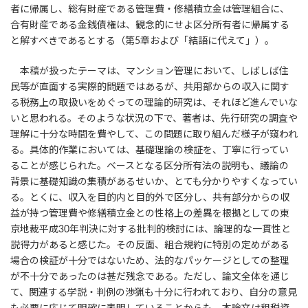
者に帰属し、総有財産である管理費・修繕積立金は管理組合に、
合有財産である金銭債権は、観念的にせよ区分所有者に帰属する
と解すべきであるとする（第5章および「結語に代えて」）。
本稿が扱ったテーマは、マンション管理において、しばしば住
民等が直面する実際的問題ではあるが、共用部からの収入に関す
る税務上の取扱いをめぐっての理論的研究は、それほど進んでいな
いと思われる。そのような状況の下で、著者は、先行研究の調査や
理解に十分な時間を費やして、この問題に取り組んだ様子が窺われ
る。具体的作業においては、基礎理論の検証を、丁寧に行ってい
ることが感じられた。ベースとなる区分所有法の説明も、議論の
背景に基礎知識の集積があるせいか、とても分かりやすくなってい
る。とくに、収入を目的内と目的外で区分し、共有部分からの収
益が持つ管理費や修繕積立金との性格上の差異を根拠としての東
京地裁平成30年判決に対する批判的検討には、論理的な一貫性と
説得力があると感じた。その反面、組合規約に特別の定めがある
場合の検証が十分ではないため、法的なパッケージとしての整理
が不十分であったのは甚だ残念である。ただし、論文全体を通じ
て、関連する学説・判例の渉猟も十分に行われており、自分の意見