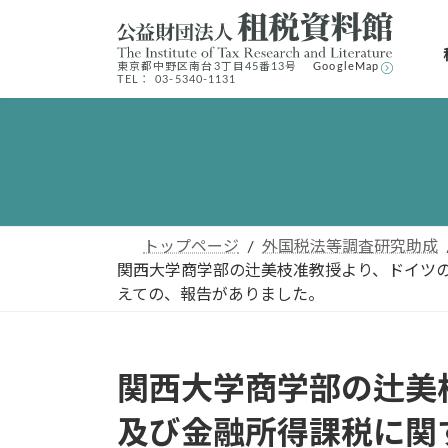
コ
ナ
ン
ビ
テ
ゲ
東京都中野区南台3丁⽬45番13号
GoogleMap
TEL： 03-5340-1131
ン
ー
ツ
シ
へ
ョ
ス
ン
キ
に
ッ
移
プ
動
トップページ
外国税法等調査研究助成
関西大学商学部の辻美枝准教授より、ドイツ
えての、報告がありました。
関西大学商学部の辻美
及び金融所得課税に関