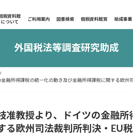
租税資料館
ご利用案内
図書検索
租税資料館賞
助成事業
について
外国税法等調査研究助成
の金融所得課税の統一化の動き及び金融所得課税に関する欧州司
枝准教授より、ドイツの金融所
する欧州司法裁判所判決・EU